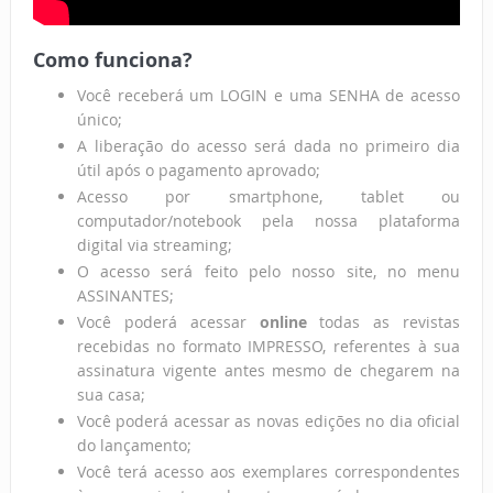
Como funciona?
Você receberá um LOGIN e uma SENHA de acesso
único;
A liberação do acesso será dada no primeiro dia
útil após o pagamento aprovado;
Acesso por smartphone, tablet ou
computador/notebook pela nossa plataforma
digital via streaming;
O acesso será feito pelo nosso site, no menu
ASSINANTES;
Você poderá acessar
online
todas as revistas
recebidas no formato IMPRESSO, referentes à sua
assinatura vigente antes mesmo de chegarem na
sua casa;
Você poderá acessar as novas edições no dia oficial
do lançamento;
Você terá acesso aos exemplares correspondentes