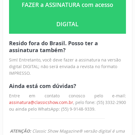
FAZER a ASSINATURA com acesso
DIGITAL
Resido fora do Brasil. Posso ter a
assinatura também?
Sim! Entretanto, você deve fazer a assinatura na versão
digital DIGITAL; não será enviada a revista no formato
IMPRESSO.
Ainda está com dúvidas?
Entre em contato conosco pelo e-mail:
assinatura@classicshow.com.br
, pelo fone: (55) 3332-2900
ou ainda pelo WhatsApp: (55) 9-9148-9339.
ATENÇÃO:
Classic Show Magazine® versão digital é uma