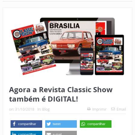
Agora a Revista Classic Show
também é DIGITAL!
on:
31/10/2018
In:
Blog
Imprimir
Email
compartilhar
tweet
compartilhar
compartilhar
e-mail