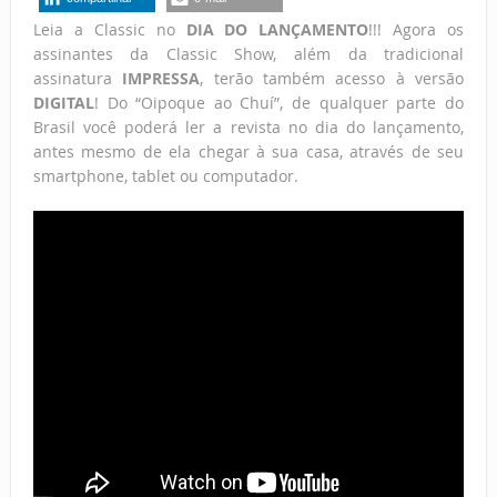
Leia a Classic no
DIA DO LANÇAMENTO
!!! Agora os
assinantes da Classic Show, além da tradicional
assinatura
IMPRESSA
, terão também acesso à versão
DIGITAL
! Do “Oipoque ao Chuí”, de qualquer parte do
Brasil você poderá ler a revista no dia do lançamento,
antes mesmo de ela chegar à sua casa, através de seu
smartphone, tablet ou computador.