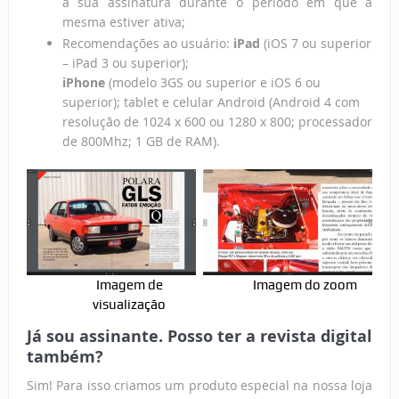
à sua assinatura durante o período em que a
mesma estiver ativa;
Recomendações ao usuário:
iPad
(iOS 7 ou superior
– iPad 3 ou superior);
iPhone
(modelo 3GS ou superior e iOS 6 ou
superior); tablet e celular Android (Android 4 com
resolução de 1024 x 600 ou 1280 x 800; processador
de 800Mhz; 1 GB de RAM).
Imagem de
Imagem do zoom
visualização
Já sou assinante. Posso ter a revista digital
também?
Sim! Para isso criamos um produto especial na nossa loja