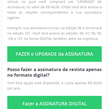
virtual, no qual você comprará um “UPGRADE” de
assinatura, no valor de R$ 40,00. Então você terá acesso a
todas as edições correspondentes à sua assinatura
vigente.
Exemplo: sua assinatura iniciou na edição 96 e encerrará
na edição 101. Você terá acesso às edições 96, 97, 98, 99,
100 e 101 na forma DIGITAL também, além da impressa.
FAZER o UPGRADE da ASSINATURA
Posso fazer a assinatura da revista apenas
no formato digital?
Sim! Esta opção está disponível, e custa apenas R$ 60,00
por ano.
Fazer a ASSINATURA DIGITAL