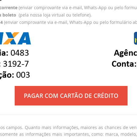
corrente
(enviar comprovante via e-mail, Whats-App ou pelo formul
u boleto
(pela nossa loja virtual ou telefone).
14
(enviar comprovante via e-mail, Whats-App ou pelo formulário ab
PAGAR COM CARTÃO DE CRÉDITO
s os campos. Quanto mais informações, maiores as chances de ve
e somente as informações mais importantes, como: marca, modelo,