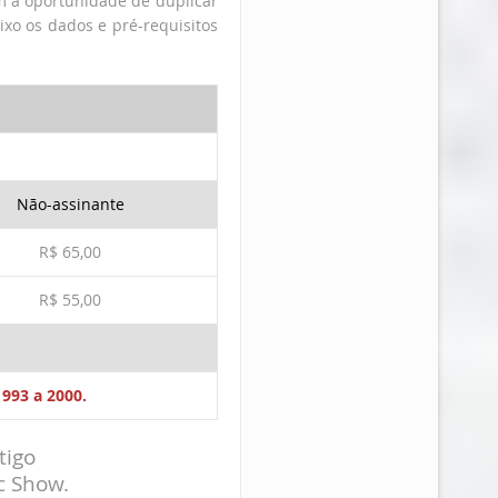
ém a oportunidade de duplicar
ixo os dados e pré-requisitos
Não-assinante
R$ 65,00
R$ 55,00
993 a 2000.
tigo
c Show.