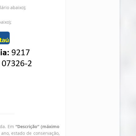
ário abaixo);
aixo);
nda. Em
“Descrição” (máximo
 ano, estado de conservação,