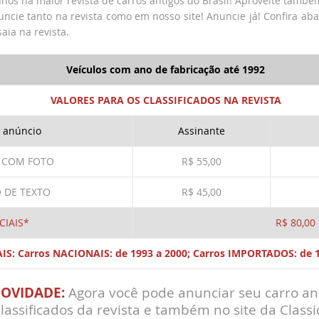
hos na maior revista de carros antigos do Brasil! Aproveite tamb
ncie tanto na revista como em nosso site! Anuncie já! Confira aba
aia na revista.
Veículos com ano de fabricação até 1992
VALORES PARA OS CLASSIFICADOS
NA REVISTA
o anúncio
Assinante
 COM FOTO
R$ 55,00
 DE TEXTO
R$ 45,00
CIAIS*
R$ 80,00
IS: Carros NACIONAIS: de 1993 a 2000;
Carros IMPORTADOS: de 1
OVIDADE:
Agora você pode anunciar seu carro an
lassificados da revista e também no site da Classi