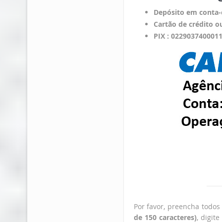
Depósito em conta-
Cartão de crédito o
PIX : 022903740001
Por favor, preencha todo
de 150 caracteres)
, digit