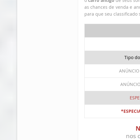
o
carro antigo
de seus son
as chances de venda e anu
para que seu classificado s
Tipo d
ANÚNCIO
ANÚNCIO
ESPE
*ESPECIA
N
nos c