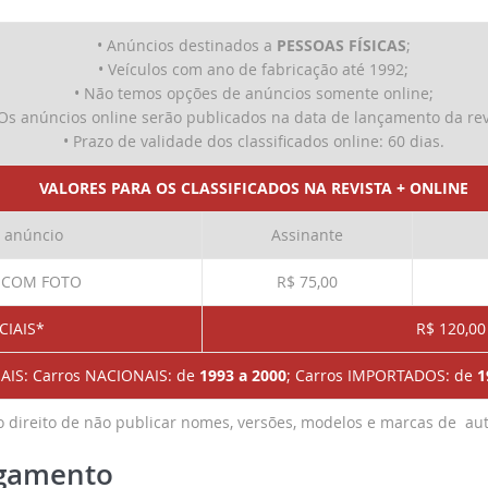
• Anúncios destinados a
PESSOAS FÍSICAS
;
• Veículos com ano de fabricação até 1992;
• Não temos opções de anúncios somente online;
 Os anúncios online serão publicados na data de lançamento da rev
• Prazo de validade dos classificados online: 60 dias.
VALORES PARA OS CLASSIFICADOS NA REVISTA + ONLINE
 anúncio
Assinante
 COM FOTO
R$ 75,00
CIAIS*
R$ 120,00
AIS: Carros NACIONAIS: de
1993 a 2000
;
Carros IMPORTADOS: de
1
o direito de não publicar nomes, versões, modelos e marcas de a
gamento