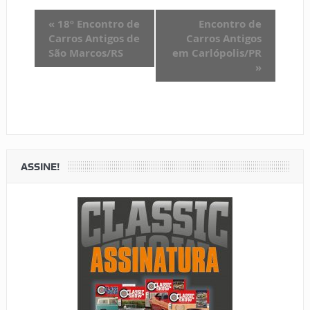
«
18º Encontro de
Encontro de
Carros Antigos de
Carros Antigos
São Marcos/RS
em Carlópolis/PR
»
ASSINE!