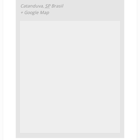
Catanduva
,
SP
Brasil
+ Google Map