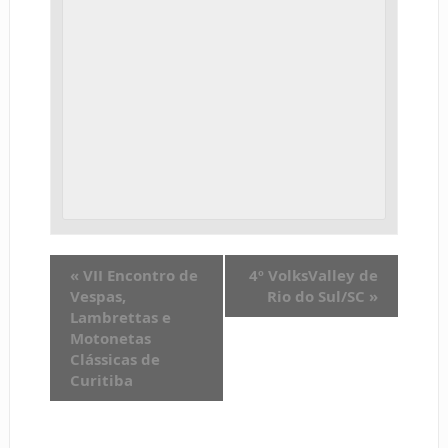
«
VII Encontro de
4º VolksValley de
Vespas,
Rio do Sul/SC
»
Lambrettas e
Motonetas
Clássicas de
Curitiba