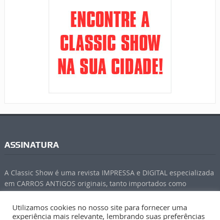
ASSINATURA
A Classic Show é uma revista IMPRESSA e DIGITAL especializada
em CARROS ANTIGOS originais, tanto importados como
nacionais. Venha fazer parte do nosso grupo de assinantes!
ASSINE
!
Utilizamos cookies no nosso site para fornecer uma
experiência mais relevante, lembrando suas preferências