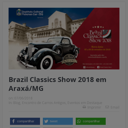
Brazil Classics Show 2018 em
Araxá/MG
on:
07/06/2018
In:
Blog
,
Encontro de Carros Antigos
,
Eventos em Destaque
Imprimir
Email
compartilhar
tweet
compartilhar