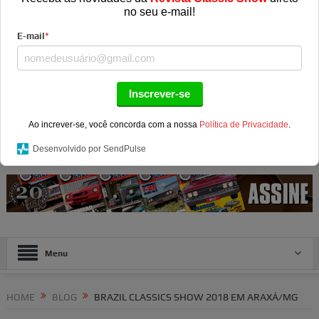
no seu e-mail!
E-mail
*
Inscrever-se
Ao increver-se, você concorda com a nossa
Política de Privacidade
.
Desenvolvido por SendPulse
Menu
HOME
BLOG
BRAZIL CLASSICS SHOW 2018 EM ARAXÁ/MG